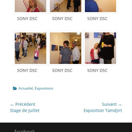
SONY DSC
SONY DSC
SONY DSC
SONY DSC
SONY DSC
SONY DSC
Catégories
Actualité
,
Expositions
Navigation
← Précédent
Suivant →
de
Article
Stage de Juillet
Article
Exposition Tamdjirt
précédent :
suivant :
l’article
facebook